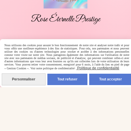
Rose Éternelle Prestige
Nous utilisons des cookies pour assurer le bon fonctionnement de notre site et analyser notre trafic et pour
Paiement en ligne sécurisé
vous offrir une meilleure expérience à des fins de statistiques. Pour cela, nos partenaires et nous peuvent
utiliser des cookies ou d'autres technologies pour stocker et accéder à des informations personnelles
comme votre visite sur notre site. Nous partageons également des informations sur l'utilisation de notre
site avec nos partenaires de médias sociaux, de publicité et d'analyse, qui peuvent combiner celles-ci avec
d'autres informations que vous leur avez fournies ou qu'ils ont collectées lors de votre utilisation de leurs
services. Vous pouvez retirer votre consentement, enregistré pour 6 mois, à l'aide du lien en pied de page
Politique de confidentialité
« Gestion Cookies ». Voir notre politique de confidentialité :
Personnaliser
Tout refuser
Tout accepter
Livraison rapide
Livraison en France, Belgique, Luxembourg, Espagne,