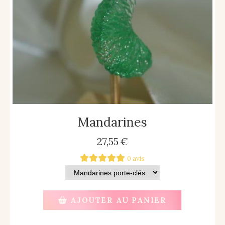
Mandarines
27,55
€
0 avis
AJOUTER AU PANIER