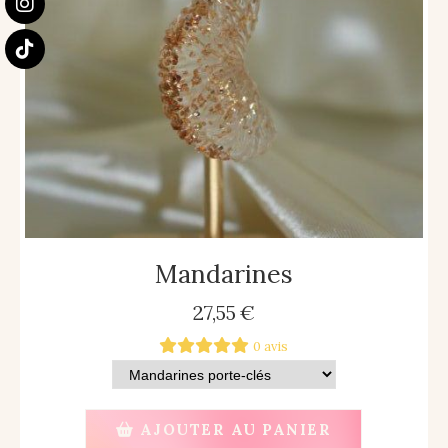
Mandarines
27,55
€
0 avis
AJOUTER AU PANIER