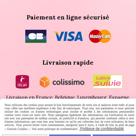
Paiement en ligne sécurisé
Livraison rapide
Livraison en France, Belgique, Luxembourg, Espagne,
Nous utilisons des cookies pour assurer le bon fonctionnement de notre site et analyser notre trafic et pour
Portugal, Allemagne, Italie, Autriche, Pays-Bas, Corse
vous offrir une meilleure expérience à des fins de statistiques. Pour cela, nos partenaires et nous peuvent
utiliser des cookies ou d'autres technologies pour stocker et accéder à des informations personnelles
comme votre visite sur notre site. Nous partageons également des informations sur l'utilisation de notre
site avec nos partenaires de médias sociaux, de publicité et d'analyse, qui peuvent combiner celles-ci avec
d'autres informations que vous leur avez fournies ou qu'ils ont collectées lors de votre utilisation de leurs
services. Vous pouvez retirer votre consentement, enregistré pour 6 mois, à l'aide du lien en pied de page
Politique de confidentialité
« Gestion Cookies ». Voir notre politique de confidentialité :