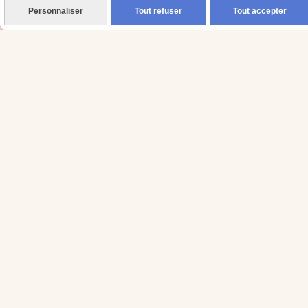
Personnaliser
Tout refuser
Tout accepter
Livraison en France, Belgique, Luxembourg, Espagne,
Portugal, Allemagne, Italie, Autriche, Pays-Bas, Corse
Liens utiles
Contact
Avis clients