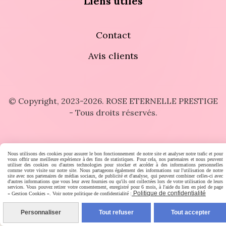
Liens utiles
Contact
Avis clients
© Copyright, 2023-2026. ROSE ETERNELLE PRESTIGE
- Tous droits réservés.
MENTIONS LÉGALES
CONDITIONS GÉNÉRALES DE VENTE
POLITIQUE DE CONFIDENTIALITÉ
GESTION COOKIES
MON COMPTE
Nous utilisons des cookies pour assurer le bon fonctionnement de notre site et analyser notre trafic et pour
vous offrir une meilleure expérience à des fins de statistiques. Pour cela, nos partenaires et nous peuvent
CRÉATION DE SITES INTERNET
AVIS CLIENTS
CONTACT
utiliser des cookies ou d'autres technologies pour stocker et accéder à des informations personnelles
comme votre visite sur notre site. Nous partageons également des informations sur l'utilisation de notre
site avec nos partenaires de médias sociaux, de publicité et d'analyse, qui peuvent combiner celles-ci avec
d'autres informations que vous leur avez fournies ou qu'ils ont collectées lors de votre utilisation de leurs
services. Vous pouvez retirer votre consentement, enregistré pour 6 mois, à l'aide du lien en pied de page
Politique de confidentialité
« Gestion Cookies ». Voir notre politique de confidentialité :
Personnaliser
Tout refuser
Tout accepter