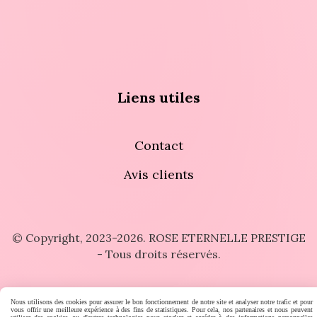
Liens utiles
Contact
Avis clients
© Copyright, 2023-2026. ROSE ETERNELLE PRESTIGE
- Tous droits réservés.
MENTIONS LÉGALES
CONDITIONS GÉNÉRALES DE VENTE
Nous utilisons des cookies pour assurer le bon fonctionnement de notre site et analyser notre trafic et pour
vous offrir une meilleure expérience à des fins de statistiques. Pour cela, nos partenaires et nous peuvent
POLITIQUE DE CONFIDENTIALITÉ
GESTION COOKIES
MON COMPTE