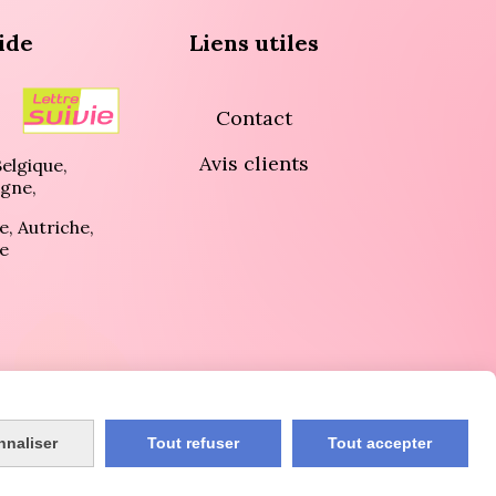
ide
Liens utiles
Contact
Avis clients
elgique,
gne,
e, Autriche,
e
réservés.
nnaliser
Tout refuser
Tout accepter
E
CRÉATION DE SITES INTERNET
AVIS CLIENTS
CONTACT