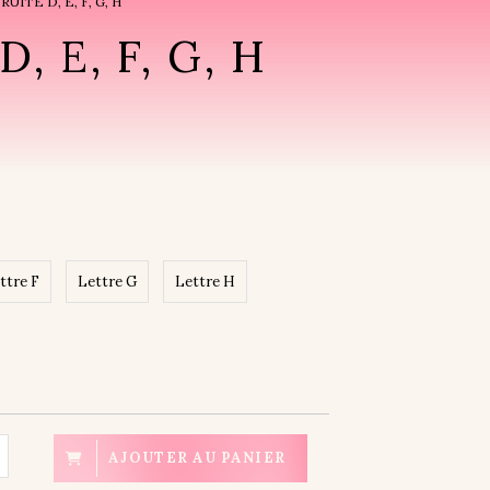
ITÉ D, E, F, G, H
 E, F, G, H
ttre F
Lettre G
Lettre H
AJOUTER AU PANIER