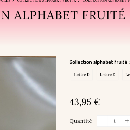
-CLÉS
COLLECTION ALPHABET FRUITÉ
COLLECTION ALPHABET FRU
 ALPHABET FRUITÉ D,
Collection alphabet fruité :
Lettre D
Lettre E
Le
43,95
€
Quantité :